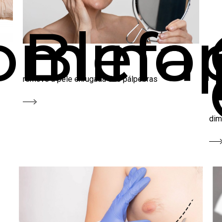
minop
Blefa
remove a pele enrugada das pálpebras
dim