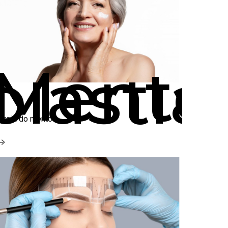
Mentop
plastia
rurgia do mento