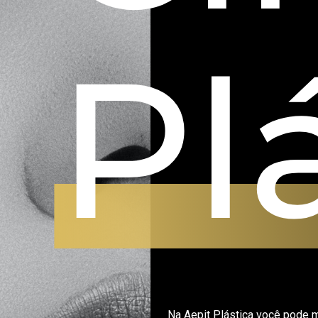
Pl
Na Aepit Plástica você pode 