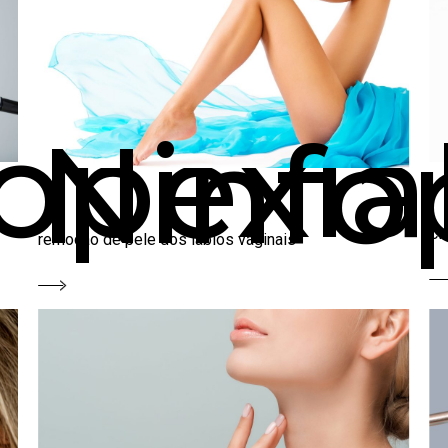
opexia
Ninfo
ci
remoção de pele dos lábios vaginais