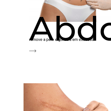
Abdo
remove a pele e gordura em excesso